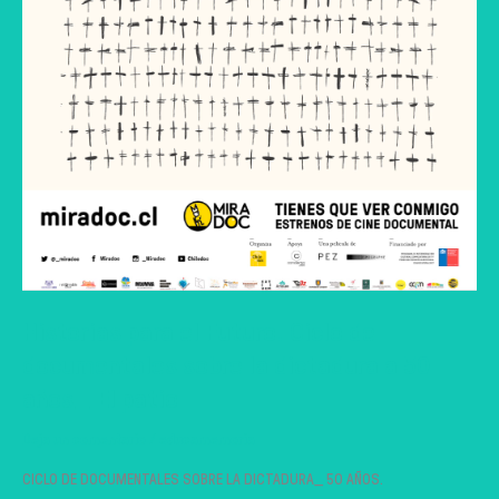
Historias para el Futuro. Ciclo de
documentales sobre la dictadura a 50
años_ El patio
Deja un comentario
/
educamemoria
CICLO DE DOCUMENTALES SOBRE LA DICTADURA_ 50 AÑOS.