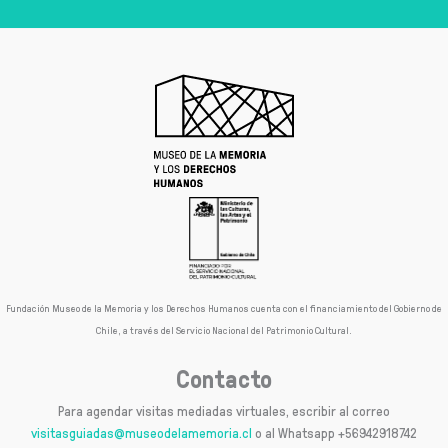
sobre
la
dictadura
a
50
años_
El
pacto
de
Adriana
Fundación Museo de la Memoria y los Derechos Humanos cuenta con el financiamiento del Gobierno de
Chile, a través del Servicio Nacional del Patrimonio Cultural.
Contacto
Para agendar visitas mediadas virtuales, escribir al correo
visitasguiadas@museodelamemoria.cl
o al Whatsapp +56942918742