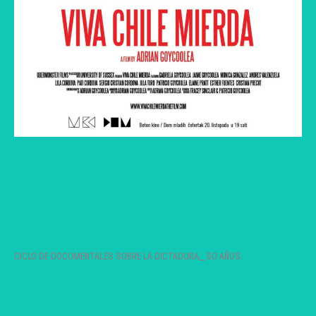
Historias para el Futuro. Ciclo de
documentales sobre la dictadura a 50
años_ ¡Viva Chile mierda!
Deja un comentario
/
educamemoria
CICLO DE DOCUMENTALES SOBRE LA DICTADURA_ 50 AÑOS.
Historias
Leer más »
para
el