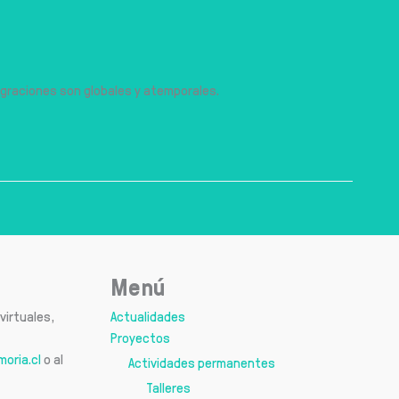
migraciones son globales y atemporales.
Menú
virtuales,
Actualidades
Proyectos
oria.cl
o al
Actividades permanentes
Talleres