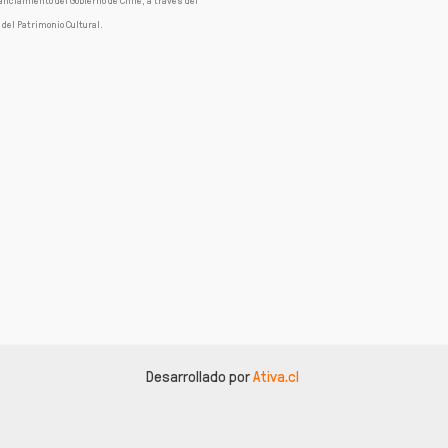
anciamiento del Gobierno de Chile, a través del
 del Patrimonio Cultural.
Desarrollado por
Ativa.cl