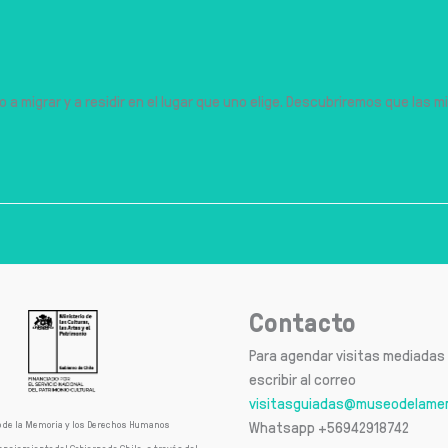
 a migrar y a residir en el lugar que uno elige. Descubriremos que las 
Contacto
Para agendar visitas mediadas 
escribir al correo
visitasguiadas@museodelamem
 de la Memoria y los Derechos Humanos
Whatsapp +56942918742